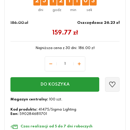
2
5
1
2
1
1
0
2
186.00 zł
Oszczędzasz 26.23 zł
159.77
zł
Najniższa cena z 30 dni:
186.00
zł
DO KOSZYKA
Magazyn centralny:
100 szt.
Kod produktu:
41475/Sigma Lighting
Ean:
5902846811701
Czas realizacji od 5 do 7 dni roboczych