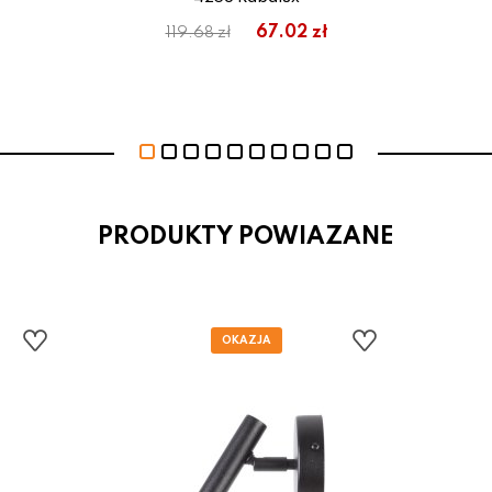
ł
67.02 zł
119.68 zł
PRODUKTY POWIAZANE