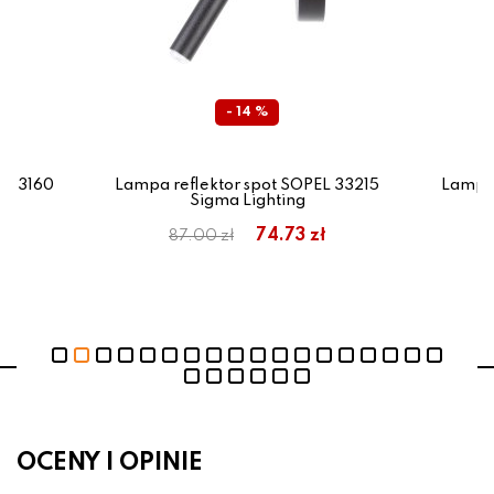
- 14 %
1 33160
Lampa reflektor spot SOPEL 33215
Lampa 
Sigma Lighting
74.73 zł
87.00 zł
OCENY I OPINIE