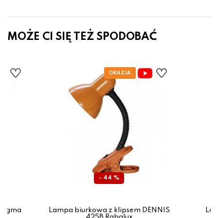
MOŻE CI SIĘ TEŻ SPODOBAĆ
- 44 %
 Sigma
Lampa biurkowa z klipsem DENNIS
Lam
4258 Rabalux