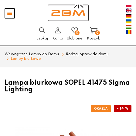
Przejdź
Przejdź
Pokaż
do menu
do
menu
głównego
menu
w
stopce
0
0
Szukaj
Konto
Ulubione
Koszyk
Wewnętrzne Lampy do Domu
Rodzaj opraw do domu
Lampy biurkowe
Lampa biurkowa SOPEL 41475 Sigma
Lighting
- 14 %