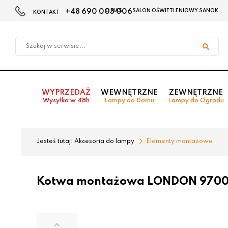
+48 690 003 006
O NAS
SALON OŚWIETLENIOWY SANOK
KONTAKT
Przejdź
Przejdź
do menu
do
głównego
menu
w
stopce
WYPRZEDAŻ
WEWNĘTRZNE
ZEWNĘTRZNE
Wysyłka w 48h
Lampy do Domu
Lampy do Ogrodu
Jesteś tutaj:
Akcesoria do lampy
Elementy montażowe
Kotwa montażowa LONDON 9700