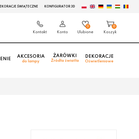
EKORACJE ŚWIĄTECZNE
KONFIGURATOR 3D
0
0
Kontakt
Konto
Ulubione
Koszyk
ŻARÓWKI
AKCESORIA
DEKORACJE
ENIE
Źródła światła
do lampy
Oświetleniowe