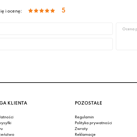
5
ię i ocenę:
GA KLIENTA
POZOSTAŁE
atności
Regulamin
ysyłki
Polityka prywatności
yu
Zwroty
zeństwo
Reklamacje