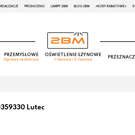
REALIZACJE
PRODUCENCI
LAMPY 2BM
BLOG 2BM
⚡KODY RABATOWE⚡
D
PRZEMYSŁOWE
OŚWIETLENIE SZYNOWE
PRZEZNACZ
Oprawy techniczne
1-fazowe i 3-fazowe
359330 Lutec