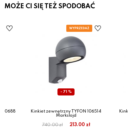
MOŻE CI SIĘ TEŻ SPODOBAĆ
- 71 %
O 10688
Kinkiet zewnętrzny TYFON 106514
Kinki
Markslojd
213.00 zł
740.00 zł