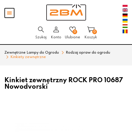
Przejdź
Przejdź
Pokaż
do menu
do
menu
głównego
menu
w
stopce
0
0
Szukaj
Konto
Ulubione
Koszyk
Zewnętrzne Lampy do Ogrodu
Rodzaj opraw do ogrodu
Kinkiety zewnętrzne
Kinkiet zewnętrzny ROCK PRO 10687
Nowodvorski