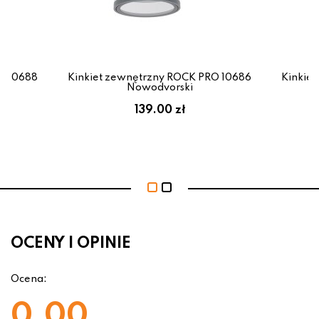
O 10688
Kinkiet zewnętrzny ROCK PRO 10686
Kinkie
Nowodvorski
139.00 zł
OCENY I OPINIE
Ocena:
0.00