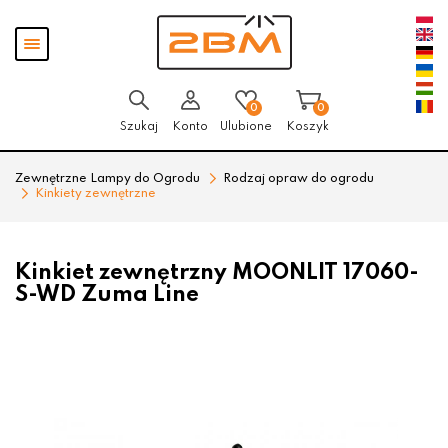
Przejdź
Przejdź
Pokaż
do menu
do
menu
głównego
menu
w
stopce
0
0
Szukaj
Konto
Ulubione
Koszyk
Zewnętrzne Lampy do Ogrodu
Rodzaj opraw do ogrodu
Kinkiety zewnętrzne
Kinkiet zewnętrzny MOONLIT 17060-
S-WD Zuma Line