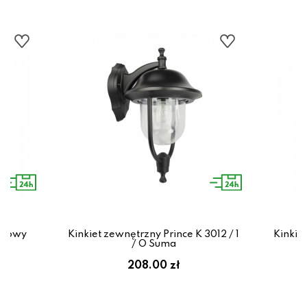
enkowy
Kinkiet zewnętrzny Prince K 3012 / 1
Kinkiet
/ O Suma
ł
208.00 zł