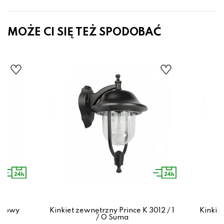
MOŻE CI SIĘ TEŻ SPODOBAĆ
enkowy
Kinkiet zewnętrzny Prince K 3012 / 1
Kinkiet
/ O Suma