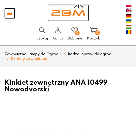
Przejdź
Przejdź
Pokaż
do menu
do
menu
głównego
menu
w
stopce
0
0
Szukaj
Konto
Ulubione
Koszyk
Zewnętrzne Lampy do Ogrodu
Rodzaj opraw do ogrodu
Kinkiety zewnętrzne
Kinkiet zewnętrzny ANA 10499
Nowodvorski