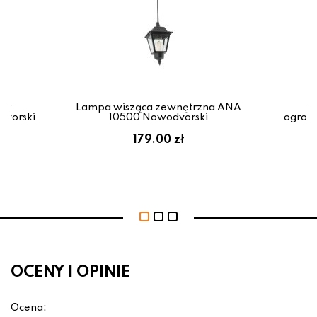
pek
Lampa wisząca zewnętrzna ANA
La
vorski
10500 Nowodvorski
ogrod
179.00 zł
OCENY I OPINIE
Ocena: