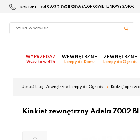
+48 690 003 006
O NAS
SALON OŚWIETLENIOWY SANOK
KONTAKT
Przejdź
Przejdź
do menu
do
głównego
menu
w
stopce
WYPRZEDAŻ
WEWNĘTRZNE
ZEWNĘTRZNE
Wysyłka w 48h
Lampy do Domu
Lampy do Ogrodu
Jesteś tutaj:
Zewnętrzne Lampy do Ogrodu
Rodzaj opraw 
Kinkiet zewnętrzny Adela 7002 B