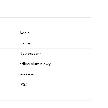
Adela
czarny
Nowoczesny
odlew aluminiowy
sieciowe
IP54
1