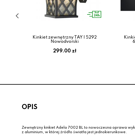
ic K
Kinkiet zewnętrzny TAY I 5292
Kink
a
Nowodvorski
299.00 zł
OPIS
Zewnętrzny kinkiet Adela 7002 BL to nowoczesna oprawa wy
z aluminium, w której źródło światła jest jednokierunkowe.