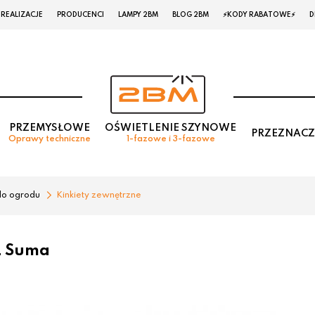
REALIZACJE
PRODUCENCI
LAMPY 2BM
BLOG 2BM
⚡KODY RABATOWE⚡
D
PRZEMYSŁOWE
OŚWIETLENIE SZYNOWE
PRZEZNACZ
Oprawy techniczne
1-fazowe i 3-fazowe
do ogrodu
Kinkiety zewnętrzne
L Suma