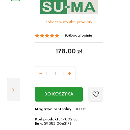
Zobacz wszystkie produkty
(0)
Dodaj opinię
178.00
zł
DO KOSZYKA
Magazyn centralny:
100 szt.
Kod produktu:
7002 BL
Ean:
5908310063171