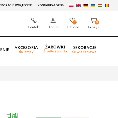
EKORACJE ŚWIĄTECZNE
KONFIGURATOR 3D
0
0
Kontakt
Konto
Ulubione
Koszyk
ŻARÓWKI
AKCESORIA
DEKORACJE
ENIE
Źródła światła
do lampy
Oświetleniowe