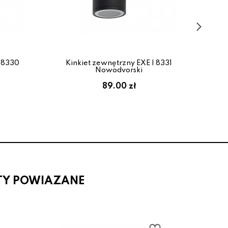
I 8330
Kinkiet zewnętrzny EXE I 8331
Kin
Nowodvorski
89.00 zł
TY POWIAZANE