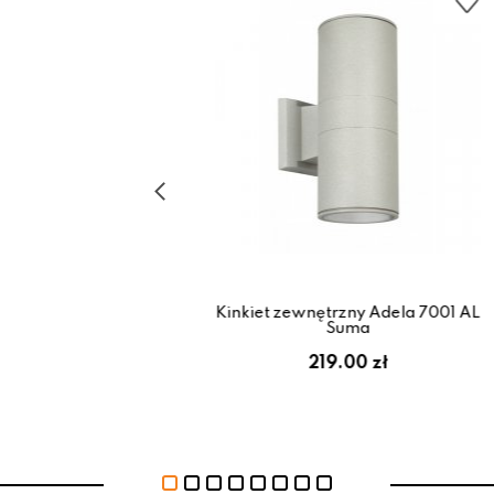
a zewnętrzna
Kinkiet zewnętrzny Adela 7001 AL
04 DG Suma
Suma
 zł
219.00 zł