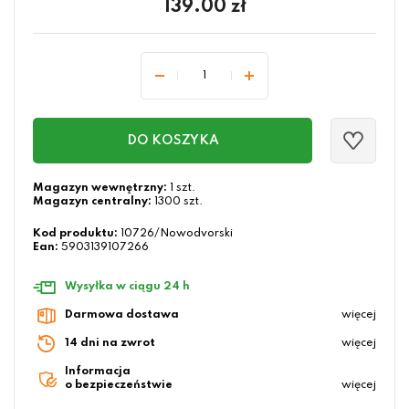
139.00
zł
DO KOSZYKA
Magazyn wewnętrzny:
1 szt.
Magazyn centralny:
1300 szt.
Kod produktu:
10726/Nowodvorski
Ean:
5903139107266
Wysyłka w ciągu 24 h
Darmowa dostawa
więcej
14 dni na zwrot
więcej
Informacja
o bezpieczeństwie
więcej