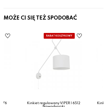
MOŻE CI SIĘ TEŻ SPODOBAĆ
2476
Kinkiet regulowany VIPER I 6512
Kinki
Nowodvorski