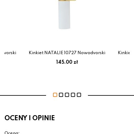
dvorski
Kinkiet NATALIE 10727 Nowodvorski
Kinkie
145.00 zł
OCENY I OPINIE
Ocena: