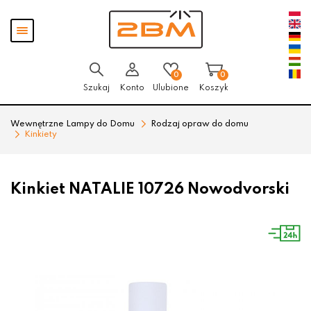
Przejdź
Przejdź
Pokaż
do menu
do
menu
głównego
menu
w
stopce
0
0
Szukaj
Konto
Ulubione
Koszyk
Wewnętrzne Lampy do Domu
Rodzaj opraw do domu
Kinkiety
Kinkiet NATALIE 10726 Nowodvorski