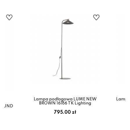
Lampa podłogowa LUME NEW
Lampa
BROWN 16186 TK Lighting
URGUND
795.00 zł