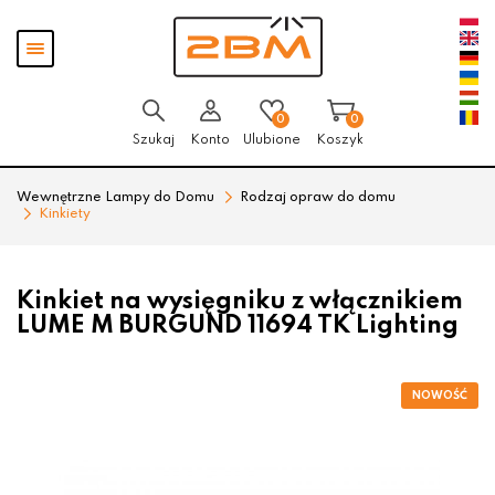
Przejdź
Przejdź
Pokaż
do menu
do
menu
głównego
menu
w
stopce
0
0
Szukaj
Konto
Ulubione
Koszyk
Wewnętrzne Lampy do Domu
Rodzaj opraw do domu
Kinkiety
Kinkiet na wysięgniku z włącznikiem
LUME M BURGUND 11694 TK Lighting