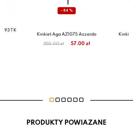
- 84 %
1693 TK
Kinkiet Aga AZ1075 Azzardo
Kinkie
57.00 zł
355.00 zł
PRODUKTY POWIAZANE