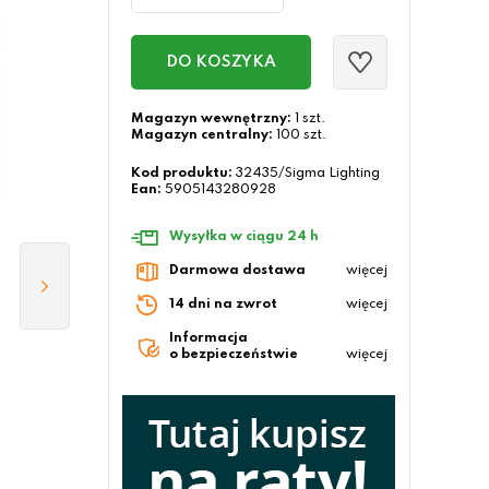
DO KOSZYKA
Magazyn wewnętrzny:
1 szt.
Magazyn centralny:
100 szt.
Kod produktu:
32435/Sigma Lighting
Ean:
5905143280928
Wysyłka w ciągu 24 h
Darmowa dostawa
więcej
14 dni na zwrot
więcej
Informacja
o bezpieczeństwie
więcej