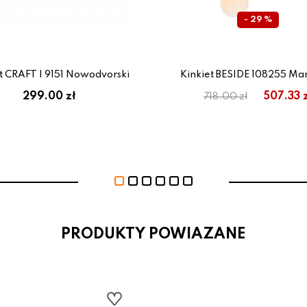
- 29 %
t CRAFT I 9151 Nowodvorski
Kinkiet BESIDE 108255 Mar
299.00 zł
507.33 z
718.00 zł
PRODUKTY POWIAZANE