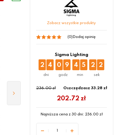
Zobacz wszystkie produkty
(0)
Dodaj opinię
Sigma Lighting
2
4
0
9
4
5
2
1
236.00 zł
Oszczędzasz 33.28 zł
202.72
zł
Najniższa cena z 30 dni:
236.00
zł