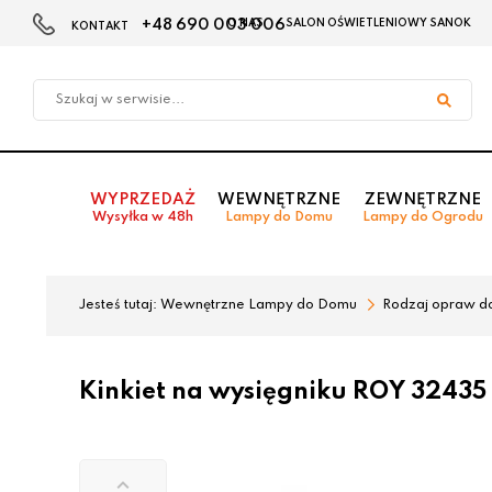
+48 690 003 006
O NAS
SALON OŚWIETLENIOWY SANOK
KONTAKT
Przejdź
Przejdź
do menu
do
głównego
menu
w
stopce
WYPRZEDAŻ
WEWNĘTRZNE
ZEWNĘTRZNE
Wysyłka w 48h
Lampy do Domu
Lampy do Ogrodu
Jesteś tutaj:
Wewnętrzne Lampy do Domu
Rodzaj opraw d
Kinkiet na wysięgniku ROY 32435