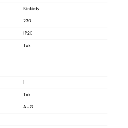
Kinkiety
230
IP20
Tak
1
Tak
A - G