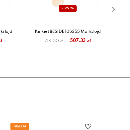
- 29 %
kslojd
Kinkiet BESIDE 108255 Markslojd
Ki
ł
507.33 zł
718.00 zł