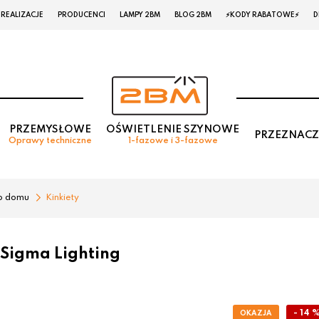
REALIZACJE
PRODUCENCI
LAMPY 2BM
BLOG 2BM
⚡KODY RABATOWE⚡
D
PRZEMYSŁOWE
OŚWIETLENIE SZYNOWE
PRZEZNACZ
Oprawy techniczne
1-fazowe i 3-fazowe
o domu
Kinkiety
 Sigma Lighting
- 14 