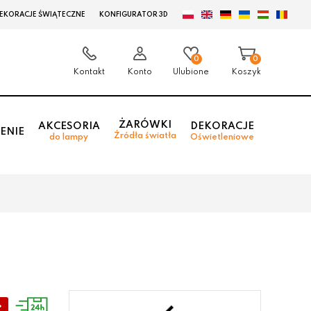
EKORACJE ŚWIĄTECZNE
KONFIGURATOR 3D
0
0
Kontakt
Konto
Ulubione
Koszyk
ŻARÓWKI
AKCESORIA
DEKORACJE
ENIE
Źródła światła
do lampy
Oświetleniowe
%