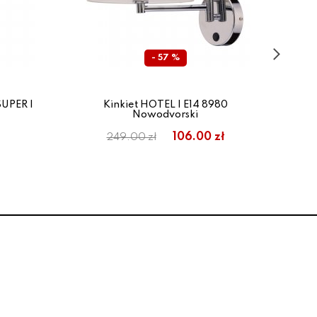
- 57 %
SUPER I
Kinkiet HOTEL I E14 8980
Kin
Nowodvorski
106.00 zł
249.00 zł