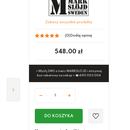
Zobacz wszystkie produkty
(0)
Dodaj opinię
548.00
zł
⭐ Wyślij SMS o treści MARKSLOJD i otrzymaj
bon rabatowy na zakup ⭐ ☎ 690 003 006
DO KOSZYKA