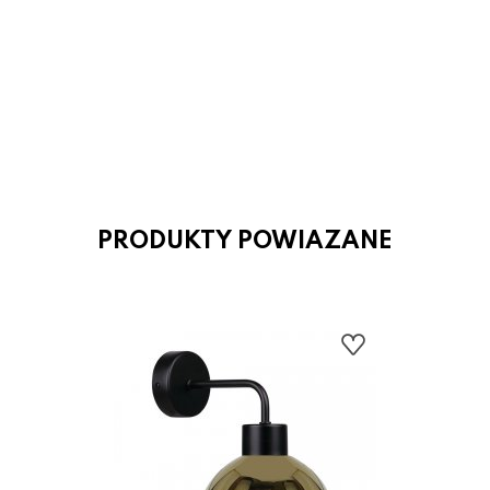
- 43 %
Lampa wisząca KRONOS MLP4424
Milagro
306.00 zł
536.00 zł
PRODUKTY POWIAZANE