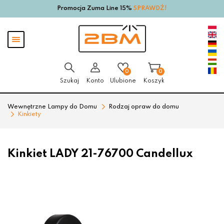
Promocja Zuma Line 15%
SPRAWDŹ!
Przejdź
Przejdź
do menu
do
głównego
menu
Pokaż
w
menu
stopce
0
0
Szukaj
Konto
Ulubione
Koszyk
Wewnętrzne Lampy do Domu
Rodzaj opraw do domu
Kinkiety
Kinkiet LADY 21-76700 Candellux