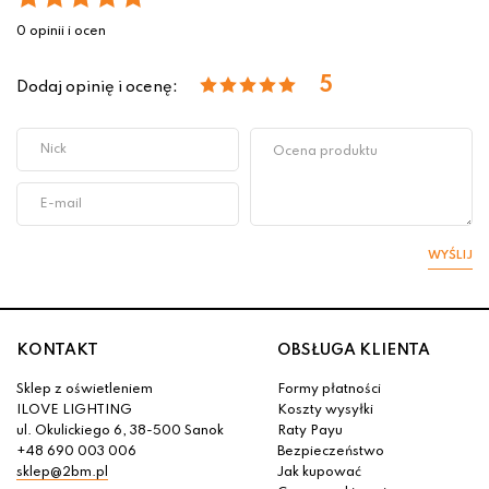
0 opinii i ocen
5
Dodaj opinię i ocenę:
WYŚLIJ
KONTAKT
OBSŁUGA KLIENTA
Sklep z oświetleniem
Formy płatności
ILOVE LIGHTING
Koszty wysyłki
ul. Okulickiego 6, 38-500 Sanok
Raty Payu
+48 690 003 006
Bezpieczeństwo
sklep@2bm.pl
Jak kupować