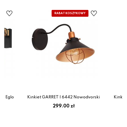
7 Eglo
Kinkiet GARRET I 6442 Nowodvorski
Kinkie
299.00 zł
1