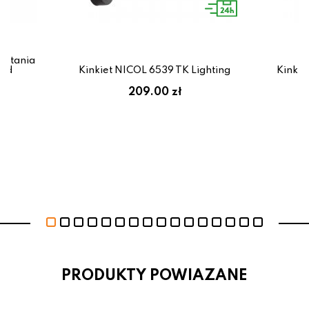
czytania
ojd
Kinkiet NICOL 6539 TK Lighting
Kinkie
zł
209.00 zł
PRODUKTY POWIAZANE