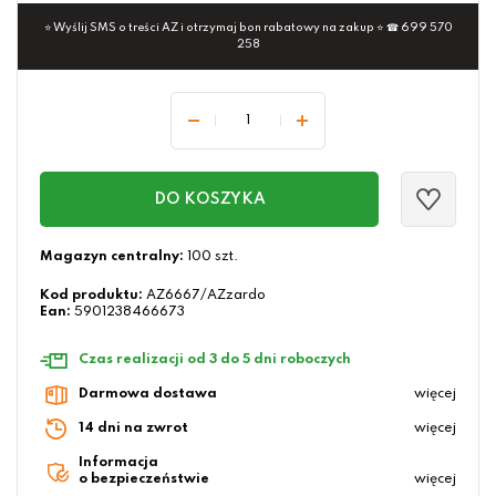
⭐ Wyślij SMS o treści AZ i otrzymaj bon rabatowy na zakup ⭐ ☎ 699 570
258
DO KOSZYKA
Magazyn centralny:
100 szt.
Kod produktu:
AZ6667/AZzardo
Ean:
5901238466673
Czas realizacji od 3 do 5 dni roboczych
Darmowa dostawa
więcej
14 dni na zwrot
więcej
Informacja
o bezpieczeństwie
więcej