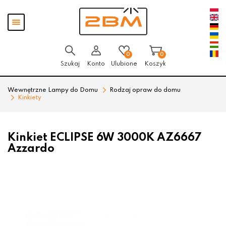
Przejdź
Przejdź
Pokaż
do menu
do
menu
głównego
menu
w
stopce
0
0
Szukaj
Konto
Ulubione
Koszyk
Wewnętrzne Lampy do Domu
Rodzaj opraw do domu
Kinkiety
Kinkiet ECLIPSE 6W 3000K AZ6667
Azzardo