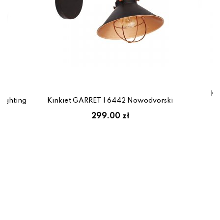
Ki
Lighting
Kinkiet GARRET I 6442 Nowodvorski
ł
299.00 zł