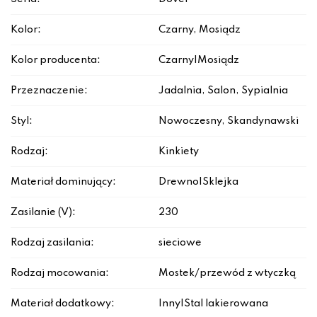
Kolor:
Czarny, Mosiądz
Kolor producenta:
Czarny|Mosiądz
Przeznaczenie:
Jadalnia, Salon, Sypialnia
Styl:
Nowoczesny, Skandynawski
Rodzaj:
Kinkiety
Materiał dominujący:
Drewno|Sklejka
Zasilanie (V):
230
Rodzaj zasilania:
sieciowe
Rodzaj mocowania:
Mostek/przewód z wtyczką
Materiał dodatkowy:
Inny|Stal lakierowana