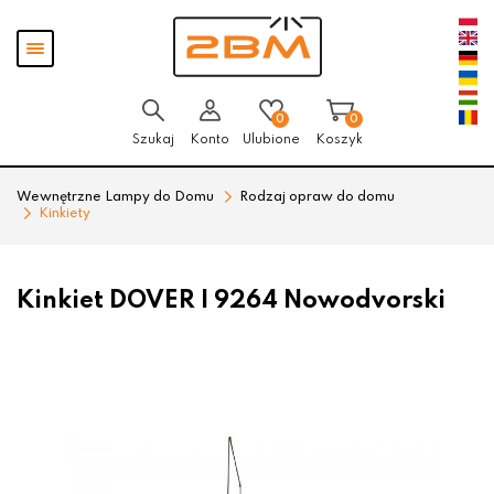
Przejdź
Przejdź
Pokaż
do menu
do
menu
głównego
menu
w
stopce
0
0
Szukaj
Konto
Ulubione
Koszyk
Wewnętrzne Lampy do Domu
Rodzaj opraw do domu
Kinkiety
Kinkiet DOVER I 9264 Nowodvorski