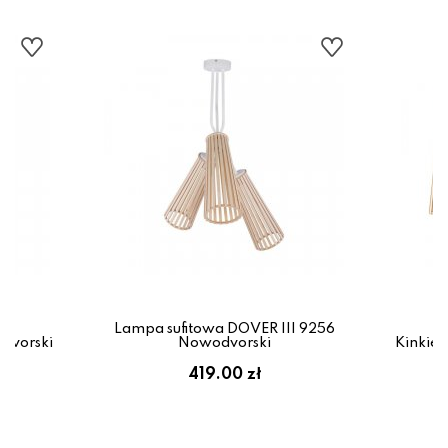
Lampa sufitowa DOVER III 9256
dvorski
Nowodvorski
Kinkie
419.00 zł