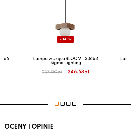
- 14 %
0366
Lampa wisząca BLOOM 1 33663
Lamp
Sigma Lighting
ł
246.53 zł
287.00 zł
OCENY I OPINIE