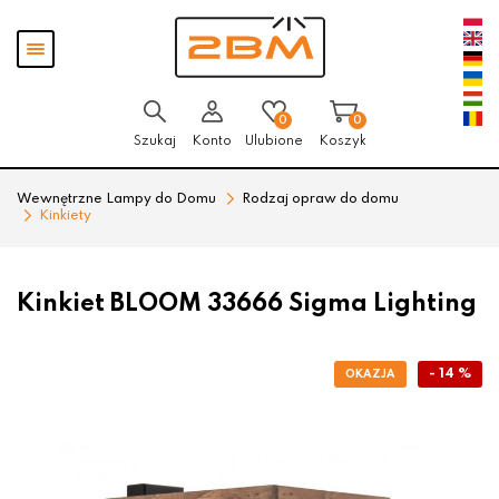
Przejdź
Przejdź
Pokaż
do menu
do
menu
głównego
menu
w
stopce
0
0
Szukaj
Konto
Ulubione
Koszyk
Wewnętrzne Lampy do Domu
Rodzaj opraw do domu
Kinkiety
Kinkiet BLOOM 33666 Sigma Lighting
- 14 %