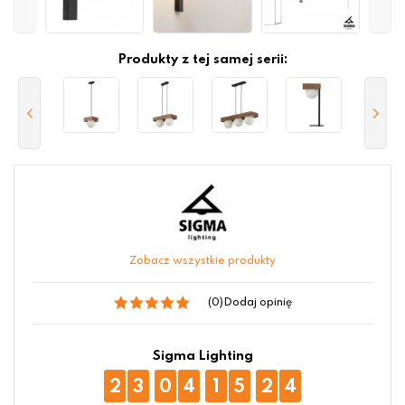
Produkty z tej samej serii:
Zobacz wszystkie produkty
(0)
Dodaj opinię
Sigma Lighting
2
3
0
4
1
5
2
4