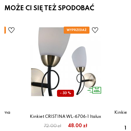
MOŻE CI SIĘ TEŻ SPODOBAĆ
- 33 %
Sigma
Kinkiet
Kinkiet CRISTINA WL-6706-1 Italux
zł
48.00 zł
72.00 zł
12