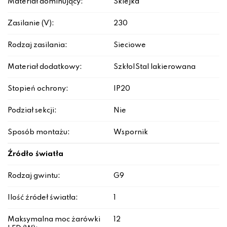
Materiał dominujący:
Sklejka
Zasilanie (V):
230
Rodzaj zasilania:
Sieciowe
Materiał dodatkowy:
Szkło|Stal lakierowana
Stopień ochrony:
IP20
Podział sekcji:
Nie
Sposób montażu:
Wspornik
Źródło światła
Rodzaj gwintu:
G9
Ilość źródeł światła:
1
Maksymalna moc żarówki
12