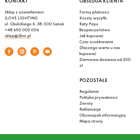
KONTAKT
OBSŁUGA KLIENTA
Sklep z oświetleniem
Formy płatności
ILOVE LIGHTING
Koszty wysyłki
ul. Okulickiego 6, 38-500 Sanok
Raty Payu
+48 690 003 006
Bezpieczeństwo
sklep@2bm.pl
Jak kupować
Czas oczekiwania
Dlaczego warto u nas
kupować
Darmowa dostawa od 300
zł
POZOSTAŁE
Regulamin
Polityka prywatności
Zwroty
Reklamacje
Obowiązek informacyjny
Mapa strony